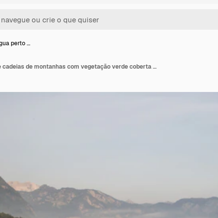
gua perto …
Corpo de água perto de cadeias de montanhas com vegetação verde coberta de névoa durante o dia