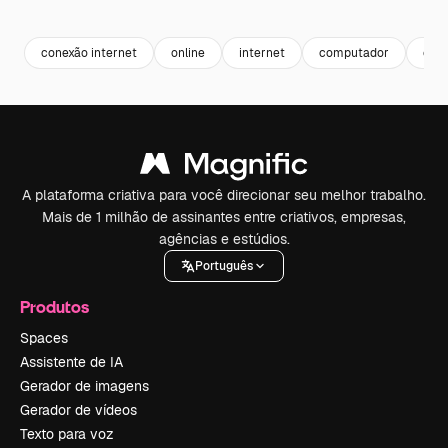
Premium
Premium
Gerado por IA
Premium
Premium
Gerado por 
conexão internet
online
internet
computador
comu
A plataforma criativa para você direcionar seu melhor trabalho.
Mais de 1 milhão de assinantes entre criativos, empresas,
agências e estúdios.
Português
Produtos
Spaces
Assistente de IA
Gerador de imagens
Gerador de vídeos
Texto para voz