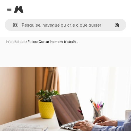
Magnific
Close menu
Pesqui
Início
/
stock
/
Fotos
/
Cortar homem trabalh…