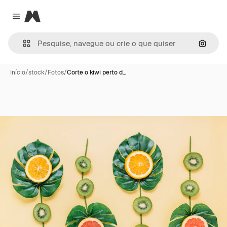
Magnific
Close menu
Pesqui
Início
/
stock
/
Fotos
/
Corte o kiwi perto d…