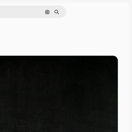
Pesquisar por imagem
Buscar