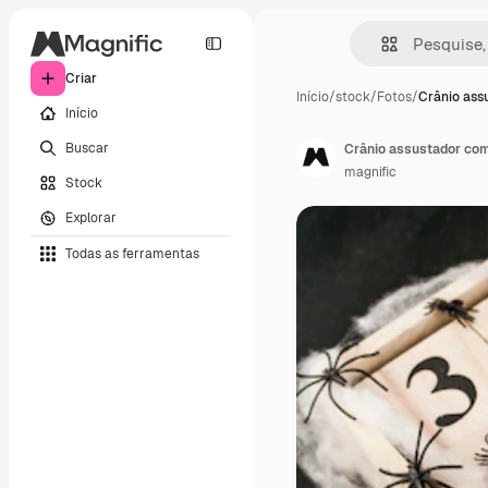
Criar
Início
/
stock
/
Fotos
/
Crânio ass
Início
Buscar
Crânio assustador com 
magnific
Stock
Explorar
Todas as ferramentas