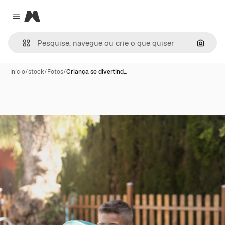
Magnific
Close menu
Pesqui
Início
/
stock
/
Fotos
/
Criança se divertind…