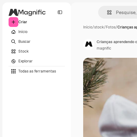
Criar
Início
/
stock
/
Fotos
/
Crianças a
Início
Buscar
Crianças aprendendo c
magnific
Stock
Explorar
Todas as ferramentas