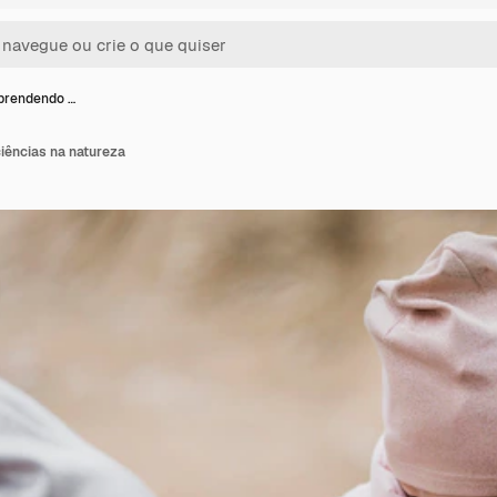
prendendo …
iências na natureza