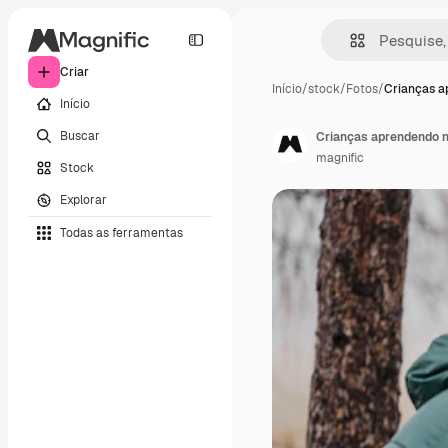
Criar
Início
/
stock
/
Fotos
/
Crianças a
Início
Buscar
Crianças aprendendo no
magnific
Stock
Explorar
Todas as ferramentas