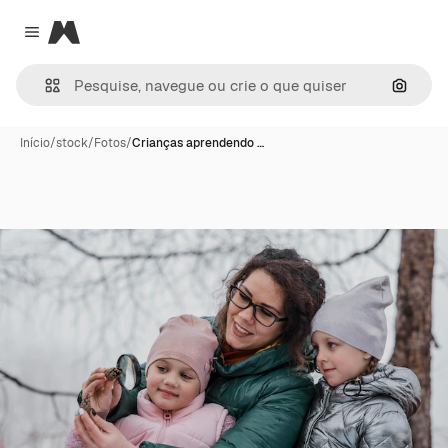
Magnific
Close menu
Pesqui
Início
/
stock
/
Fotos
/
Crianças aprendendo …