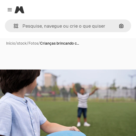
Magnific
Close menu
Pesqui
Início
/
stock
/
Fotos
/
Crianças brincando c…