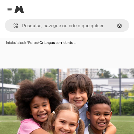
Magnific
Close menu
Pesqui
Início
/
stock
/
Fotos
/
Crianças sorridente …