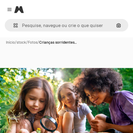
Magnific
Close menu
Pesqui
Início
/
stock
/
Fotos
/
Crianças sorridentes…