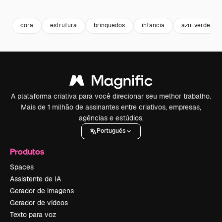
Premium
Premium
Gerado por IA
Premium
Premium
cora
estrutura
brinquedos
infancia
azul verde
A plataforma criativa para você direcionar seu melhor trabalho.
Mais de 1 milhão de assinantes entre criativos, empresas,
agências e estúdios.
Português
Produtos
Spaces
Assistente de IA
Gerador de imagens
Gerador de vídeos
Texto para voz