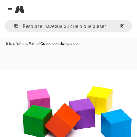
Magnific
Close menu
Pesqui
Início
/
stock
/
Fotos
/
Cubos de crianças co…