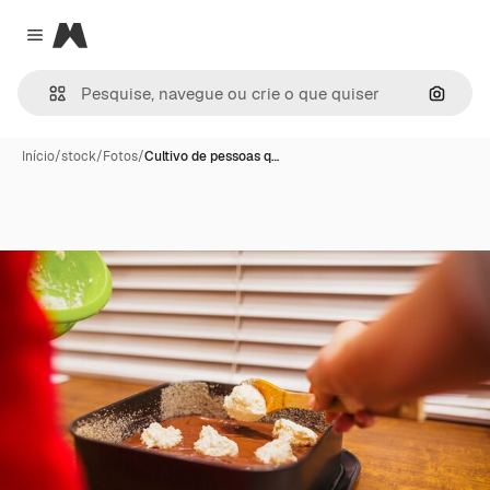
Magnific
Close menu
Pesqui
Início
/
stock
/
Fotos
/
Cultivo de pessoas q…