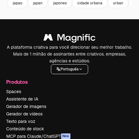
japao
japan
japones
cidade urbana
urban
ci
A plataforma criativa para você direcionar seu melhor trabalho.
Mais de 1 milhão de assinantes entre criativos, empresas,
agências e estúdios.
Português
Produtos
Spaces
Assistente de IA
Gerador de imagens
Gerador de vídeos
Texto para voz
Conteúdo de stock
MCP para Claude/ChatGPT
New