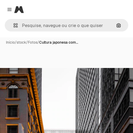
Magnific
Close menu
Pesqui
Início
/
stock
/
Fotos
/
Cultura japonesa com…