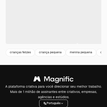
crianças felizes
criança pequena
menina pequena
child
A plataforma criativa para você direcionar seu melhor trabalho.
Mais de 1 milhão de assinantes entre criativos, empresas,
agências e estúdios.
Português