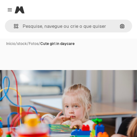
Magnific
Close menu
Pesqui
Início
/
stock
/
Fotos
/
Cute girl in daycare