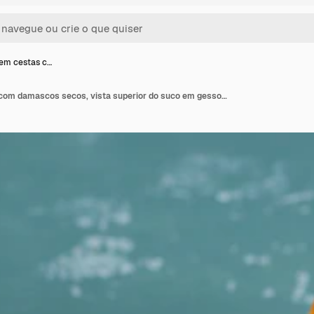
em cestas c…
Damascos em cestas com damascos secos, vista superior do suco em gesso e pano de piquenique