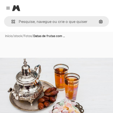
Magnific
Close menu
Pesqui
Início
/
stock
/
Fotos
/
Datas de frutas com …