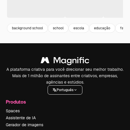
background school
school
escola
educação
facul
A plataforma criativa para você direcionar seu melhor trabalho.
Mais de 1 milhão de assinantes entre criativos, empresas,
agências e estúdios.
Português
Produtos
Spaces
Assistente de IA
Gerador de imagens