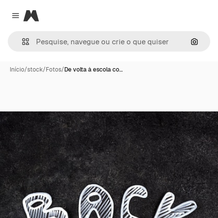
Magnific
Close menu
Pesqui
Início
/
stock
/
Fotos
/
De volta à escola co…