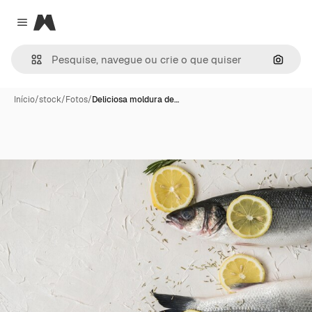
Magnific
Close menu
Pesqui
Início
/
stock
/
Fotos
/
Deliciosa moldura de…