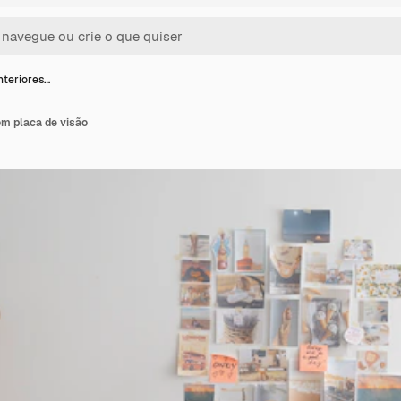
nteriores…
om placa de visão