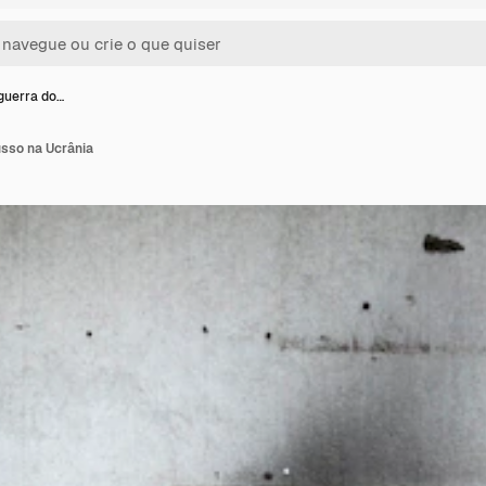
 guerra do…
usso na Ucrânia