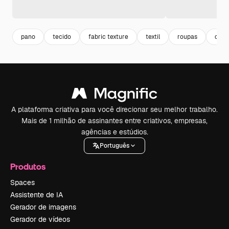
pano
tecido
fabric texture
textil
roupas
clot
A plataforma criativa para você direcionar seu melhor trabalho.
Mais de 1 milhão de assinantes entre criativos, empresas,
agências e estúdios.
Português
Produtos
Spaces
Assistente de IA
Gerador de imagens
Gerador de vídeos