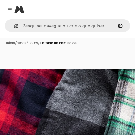
Magnific
Close menu
Pesqui
Início
/
stock
/
Fotos
/
Detalhe da camisa de…