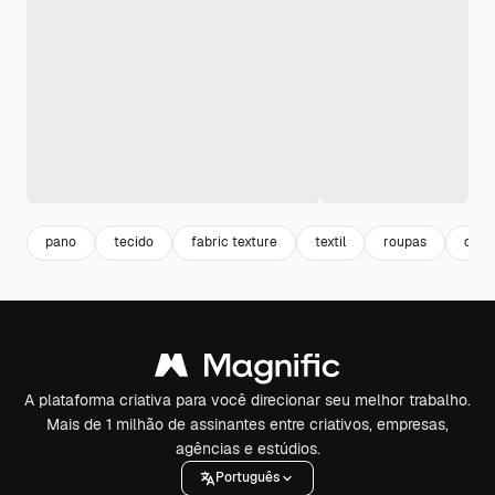
pano
tecido
fabric texture
textil
roupas
clot
A plataforma criativa para você direcionar seu melhor trabalho.
Mais de 1 milhão de assinantes entre criativos, empresas,
agências e estúdios.
Português