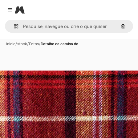
Magnific
Close menu
Pesqui
Início
/
stock
/
Fotos
/
Detalhe da camisa de…