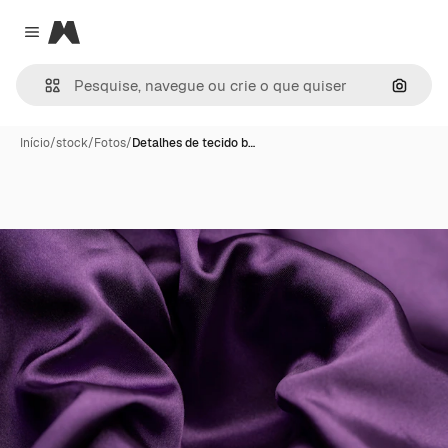
Magnific
Close menu
Pesqui
Início
/
stock
/
Fotos
/
Detalhes de tecido b…