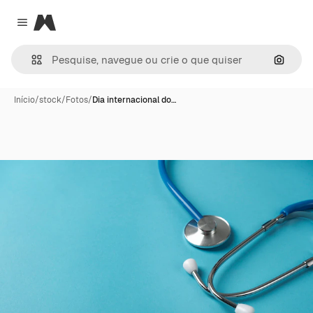
Magnific
Close menu
Pesqui
Início
/
stock
/
Fotos
/
Dia internacional do…