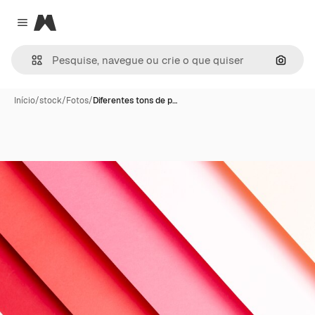
Magnific
Close menu
Pesqui
Início
/
stock
/
Fotos
/
Diferentes tons de p…