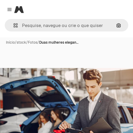
Magnific
Close menu
Pesqui
Início
/
stock
/
Fotos
/
Duas mulheres elegan…