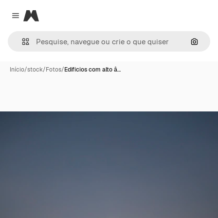
Magnific
Close menu
Pesqui
Início
/
stock
/
Fotos
/
Edifícios com alto â…