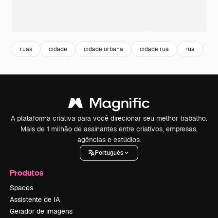
ruas
cidade
cidade urbana
cidade rua
rua
ci
A plataforma criativa para você direcionar seu melhor trabalho.
Mais de 1 milhão de assinantes entre criativos, empresas,
agências e estúdios.
Português
Produtos
Spaces
Assistente de IA
Gerador de imagens