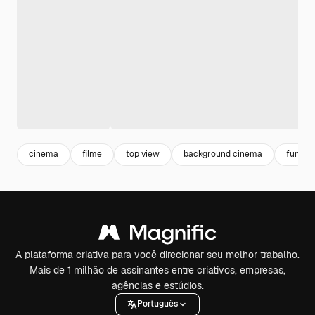
cinema
filme
top view
background cinema
fundo 
A plataforma criativa para você direcionar seu melhor trabalho.
Mais de 1 milhão de assinantes entre criativos, empresas,
agências e estúdios.
Português