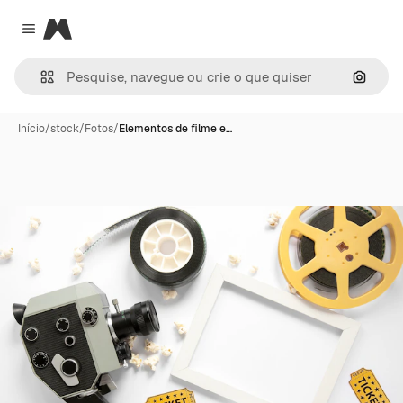
Magnific
Close menu
Pesqui
Início
/
stock
/
Fotos
/
Elementos de filme e…