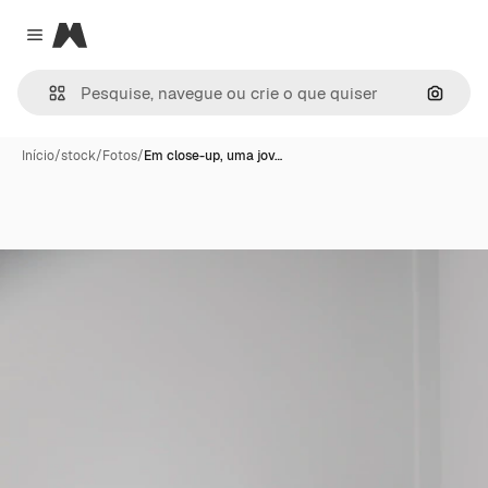
Magnific
Close menu
Pesqui
Início
/
stock
/
Fotos
/
Em close-up, uma jov…