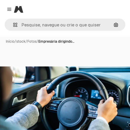
Magnific
Close menu
Pesqui
Início
/
stock
/
Fotos
/
Empresária dirigindo…