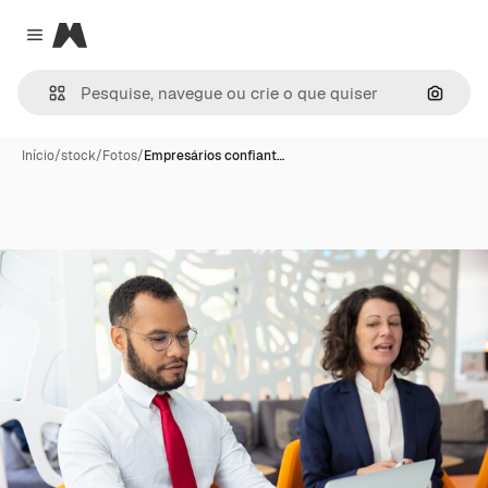
Magnific
Close menu
Pesqui
Início
/
stock
/
Fotos
/
Empresários confiant…