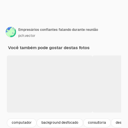
Empresários confiantes falando durante reunião
pch.vector
Você também pode gostar destas fotos
computador
background desfocado
consultoria
desfoc