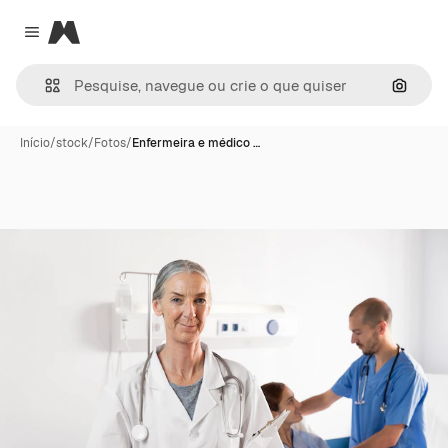
Magnific
Close menu
Pesqui
Início
/
stock
/
Fotos
/
Enfermeira e médico …