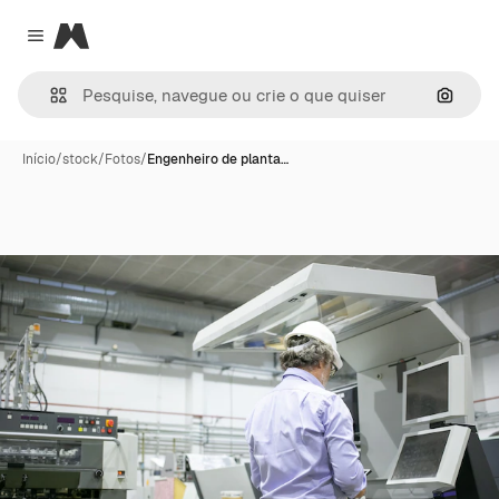
Magnific
Close menu
Pesqui
Início
/
stock
/
Fotos
/
Engenheiro de planta…