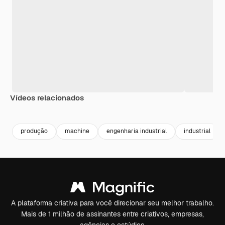
Vídeos relacionados
Premium
Premium
Premium
Premium
produção
machine
engenharia industrial
industrial
A plataforma criativa para você direcionar seu melhor trabalho.
Mais de 1 milhão de assinantes entre criativos, empresas,
agências e estúdios.