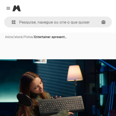
Magnific
Close menu
Pesqui
Início
/
stock
/
Fotos
/
Entertainer apresent…