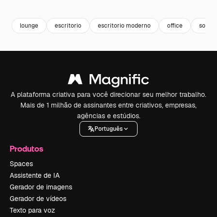
Premium
Premium
Premium
Premium
Gerado por 
lounge
escritorio
escritorio moderno
office
sofa
A plataforma criativa para você direcionar seu melhor trabalho.
Mais de 1 milhão de assinantes entre criativos, empresas,
agências e estúdios.
Português
Produtos
Spaces
Assistente de IA
Gerador de imagens
Gerador de vídeos
Texto para voz