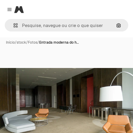
Magnific
Close menu
Pesqui
Início
/
stock
/
Fotos
/
Entrada moderna do h…