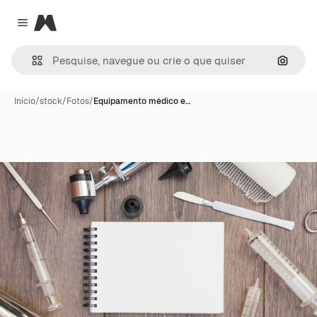
Magnific
Close menu
Pesqui
Início
/
stock
/
Fotos
/
Equipamento médico e…