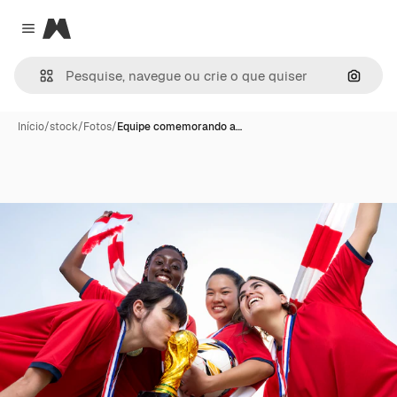
Magnific
Close menu
Pesqui
Início
/
stock
/
Fotos
/
Equipe comemorando a…