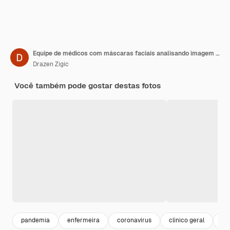
Equipe de médicos com máscaras faciais analisando imagem de raio-x na clínica médica
Drazen Zigic
Você também pode gostar destas fotos
pandemia
enfermeira
coronavirus
clinico geral
ex