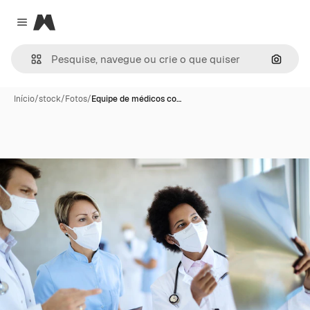
Magnific
Close menu
Pesqui
Início
/
stock
/
Fotos
/
Equipe de médicos co…