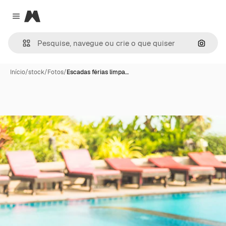
Magnific
Close menu
Pesqui
Início
/
stock
/
Fotos
/
Escadas férias limpa…