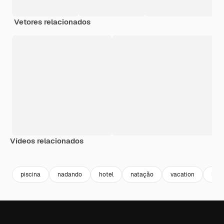
Vetores relacionados
Vídeos relacionados
Premium
Premium
Premium
Premium
Gerado por 
piscina
nadando
hotel
natação
vacation
bac