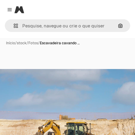
Magnific
Close menu
Pesqui
Início
/
stock
/
Fotos
/
Escavadeira cavando …