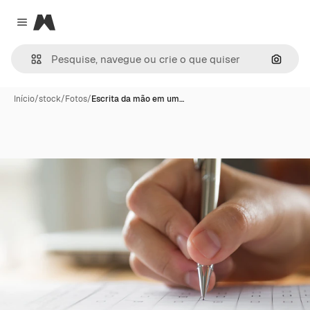
Magnific
Close menu
Pesqui
Início
/
stock
/
Fotos
/
Escrita da mão em um…