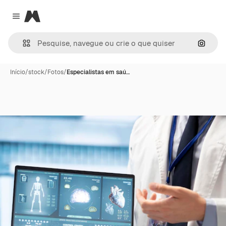
Magnific
Close menu
Pesqui
Início
/
stock
/
Fotos
/
Especialistas em saú…