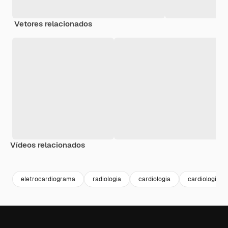
Vetores relacionados
Vídeos relacionados
Premium
Premium
Premium
Premium
eletrocardiograma
radiologia
cardiologia
cardiologista