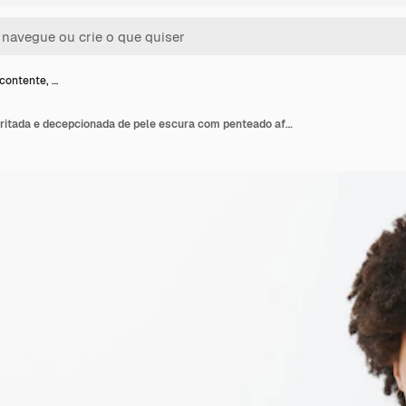
contente, …
Esposa descontente, irritada e decepcionada de pele escura com penteado afro, apontando com o dedo indicador, franzindo a testa, fazendo uma careta de raiva, estando indignada com alguém