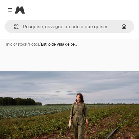
Magnific
Close menu
Pesqui
Início
/
stock
/
Fotos
/
Estilo de vida de pe…