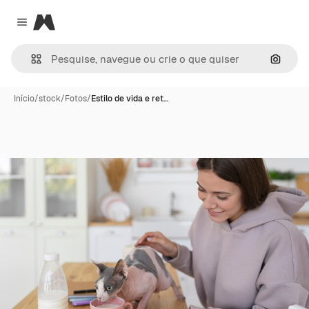
Magnific
Close menu
Pesqui
Início
/
stock
/
Fotos
/
Estilo de vida e ret…