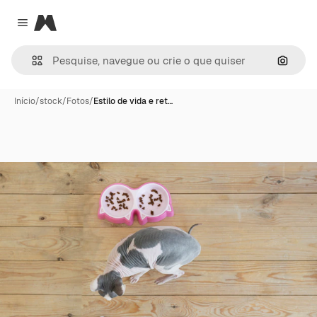
Magnific
Close menu
Pesqui
Início
/
stock
/
Fotos
/
Estilo de vida e ret…