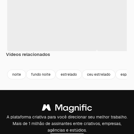
Vídeos relacionados
Premium
Premium
Premium
Premium
Gerado por 
noite
fundo noite
estrelado
ceu estrelado
espaço
A plataforma criativa para você direcionar seu melhor trabalho.
Mais de 1 milhão de assinantes entre criativos, empresas,
agências e estúdios.