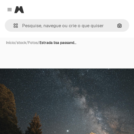
Magnific
Close menu
Pesqui
Início
/
stock
/
Fotos
/
Estrada lisa passand…