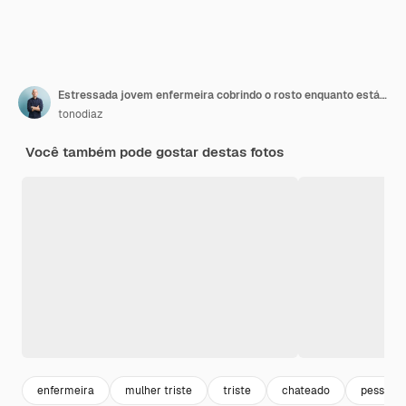
Estressada jovem enfermeira cobrindo o rosto enquanto está sentado no chão no corredor do hospital
tonodiaz
Você também pode gostar destas fotos
enfermeira
mulher triste
triste
chateado
pessoa t