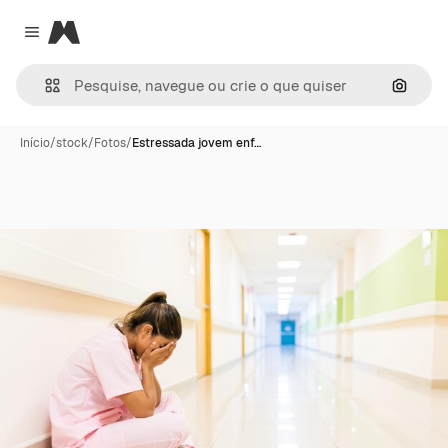
Magnific
Close menu
Pesqui
Início
/
stock
/
Fotos
/
Estressada jovem enf…