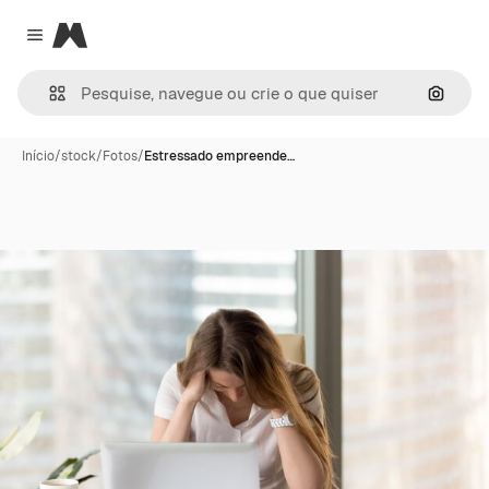
Magnific
Close menu
Pesqui
Início
/
stock
/
Fotos
/
Estressado empreende…