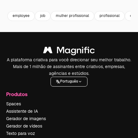
Premium
Premium
Premium
Premium
employee
job
mulher profissional
profissional
emp
A plataforma criativa para você direcionar seu melhor trabalho.
Mais de 1 milhão de assinantes entre criativos, empresas,
agências e estúdios.
Português
Produtos
Spaces
Assistente de IA
Gerador de imagens
Gerador de vídeos
Texto para voz